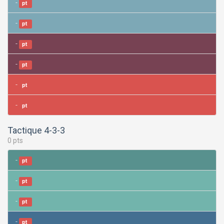
-
pt
-
pt
-
pt
-
pt
-
pt
-
pt
Tactique 4-3-3
0 pts
-
pt
-
pt
-
pt
-
pt