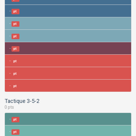
-
pt
-
pt
-
pt
-
pt
-
pt
-
pt
-
pt
Tactique 3-5-2
0 pts
-
pt
-
pt