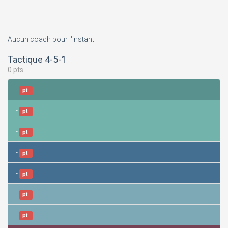
Aucun coach pour l'instant
Tactique 4-5-1
0 pts
-
pt
-
pt
-
pt
-
pt
-
pt
-
pt
-
pt