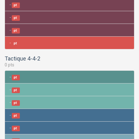
-
pt
-
pt
-
pt
-
pt
Tactique 4-4-2
0 pts
-
pt
-
pt
-
pt
-
pt
-
pt